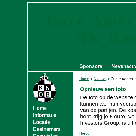
Euro Ameri
NK Da
Sponsors
Nevenactiv
Home
Nieuws
Opnieuw een t
Opnieuw een toto
De toto op de website 
kunnen wel hun voorsp
Home
van de partijen. De kost
Informatie
hebt krijg je 5 euro. 
Locatie
Investors Group, is dit
Deelnemers
[ terug ]