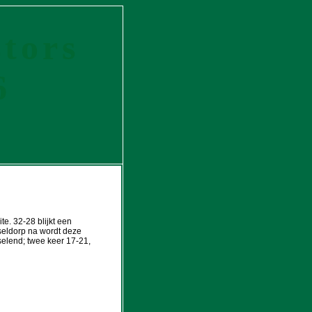
tors
6
te. 32-28 blijkt een
sseldorp na wordt deze
selend; twee keer 17-21,