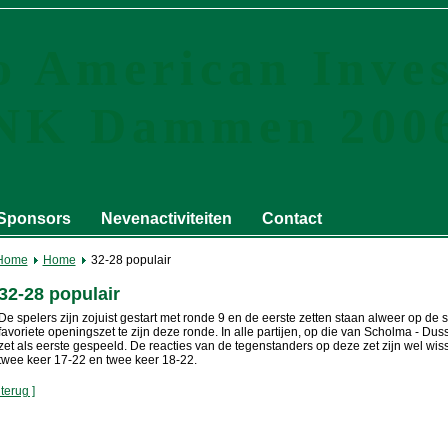
o American Inves
NK Dammen 200
Sponsors
Nevenactiviteiten
Contact
Home
Home
32-28 populair
32-28 populair
De spelers zijn zojuist gestart met ronde 9 en de eerste zetten staan alweer op de si
favoriete openingszet te zijn deze ronde. In alle partijen, op die van Scholma - Du
zet als eerste gespeeld. De reacties van de tegenstanders op deze zet zijn wel wis
twee keer 17-22 en twee keer 18-22.
 terug ]