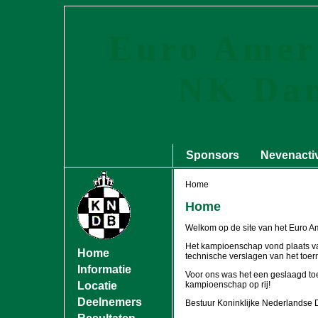
Euro Ameri
NK Da
Sponsors
Nevenactiv
Home
Home
Welkom op de site van het Euro 
Het kampioenschap vond plaats van 
Home
technische verslagen van het toern
Informatie
Voor ons was het een geslaagd toer
Locatie
kampioenschap op rij!
Deelnemers
Bestuur Koninklijke Nederlands